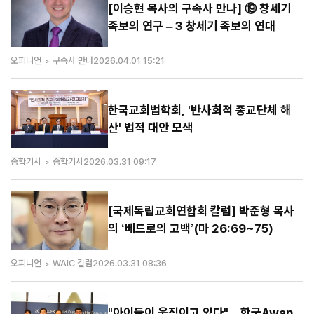
[이승현 목사의 구속사 만나] ⑲ 창세기
족보의 연구 – 3 창세기 족보의 연대
오피니언
구속사 만나
2026.04.01 15:21
한국교회법학회, '반사회적 종교단체 해
산' 법적 대안 모색
종합기사
종합기사
2026.03.31 09:17
[국제독립교회연합회 칼럼] 박준형 목사
의 ‘베드로의 고백’(마 26:69~75)
오피니언
WAIC 칼럼
2026.03.31 08:36
"아이들이 움직이고 있다"…한국Awan