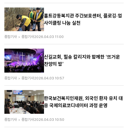
홀트강동복지관 주간보호센터, 플로깅·업
사이클링 나눔 실천
종합기사
종합기사
2026.04.03 11:00
신길교회, 힐송 칼리지와 함께한 ‘뜨거운
찬양의 밤’
종합기사
종합기사
2026.04.03 10:57
한국보건복지인재원, 외국인 환자 유치 대
응 국제의료코디네이터 과정 운영
종합기사
종합기사
2026.04.03 10:50