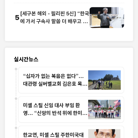
[세구본 해외 - 필리핀 5신] “한국
5
에 가서 구속사 말씀 더 배우고 싶
어요”
실시간뉴스
“십자가 없는 복음은 없다”…
대관령 실버벨교회 김은호 목사
특별초청예배
미셸 스틸 신임 대사 부임 환
영… “신앙의 반석 위에 한미동
맹 새 도약 기대”
한교연, 미셸 스틸 주한미국대