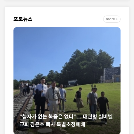
자취 담아
포토뉴스
more +
 실버벨
미셸 스틸 신임 대사 부임 환영… “신앙의 반
석 위에 한미동맹 새 도약 기대”