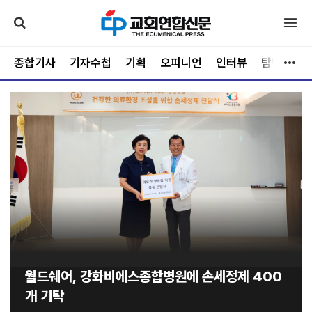
종합기사
기자수첩
기획
오피니언
인터뷰
탐방
문
월드쉐어, 강화비에스종합병원에 손세정제 400
개 기탁