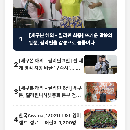
[세구본 해외 - 필리핀 최종] 뜨거운 말씀의
1
열풍, 필리핀을 감동으로 물들이다
[세구본 해외 - 필리핀 3신] 전 세
2
계 영적 지형 바꿀 ‘구속사’... 동남
아 교계 정상도 극찬
[세구본 해외 - 필리핀 6신] 세구
3
본, 필리핀나사렛총회 본부 전격
방문
한국Awana, '2026 T&T 영어
4
캠프' 성료… 어린이 1,200명 복
음과 영어로 하나