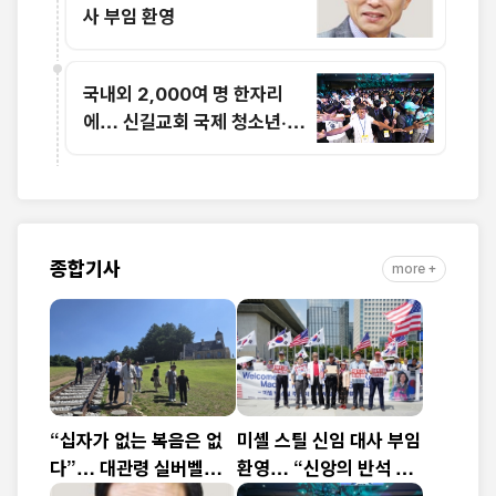
사 부임 환영
국내외 2,000여 명 한자리
에… 신길교회 국제 청소년·청
년 성령콘퍼런스 성료
종합기사
more +
“십자가 없는 복음은 없
미셸 스틸 신임 대사 부임
다”… 대관령 실버벨교
환영… “신앙의 반석 위
회 김은호 목사 특별초청
에 한미동맹 새 도약 기