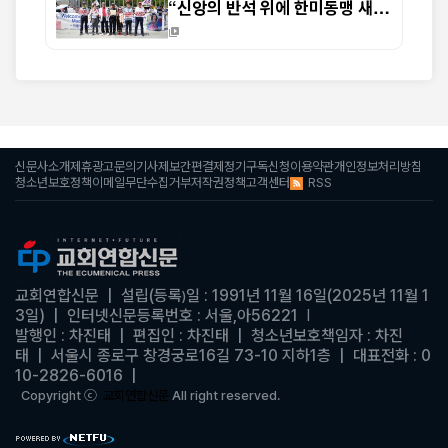
“신앙의 반석 위에 한미동맹 새
도약 기대”
신문사소개
제휴광고문의
기사제보
간편결제
정기구독신청
이용약관
개인정보처리방침
RSS
청소년보호정책
이메일무단수집거부
저작권정책
고객센터
교회연합신문
| 설립(등록
일 : 1991년 11월 16일(2025년 11월 1
)
3일)
|
인터넷신문등록번호 : 서울,아56221
|
발행인 : 차진태 |
편집인 : 차진태
|
청소년보호책임자 : 차진
태
| 서울시 종로구 창경궁로16길 73-10 지하1층 | 대표전화 : 0
10-2826-6016
|
Copyright ⓒ
교회연합신문
All right reserved.