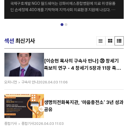
국제구호개발 NGO 월드쉐어는 강화비에스종합병원에 의료 위생용품
인 손세정제 400개를 기탁하며 지역사회 의료환경 지원에 나섰다. 전
달식은 지난달 26일 강화비에스종합병원 세미나실에서 열렸으며, 월드
쉐어 최순자 이사장과 강화비에스종합병원 김종영 병원장을 비롯한 양
기관 관계자들이 참석했다. 이번에 기탁된 손세정제는 병원 의료진과 내
원 환자들의 감염 예방 및 위생관리를 위해 활용될 예정이다. 양 기관은
섹션
최신기사
이번 나눔을 계기로 지역사회를 위한 다양한 사회공헌 활동을 지속적으
로 이어갈 계획이다. 강화비에스종합병원 김종영 병원장은 “병원을 이
용하는 환자와 의료진 모두에게 큰 도움을 주신 월드쉐어에 감사드린다.
특히 감염병 예방의 중요성이 더욱 커진 요즘, 이번 기탁이 병원 위생 관
[이승현 목사의 구속사 만나] ⑳ 창세기
리에 실질적인 도움이 될 것으로 기대한다”고 말했다. 한편 월드쉐어는
족보의 연구 - 4 창세기 5장과 11장 족보
전 세계 20여 개국에서 그룹홈, 해외아동결연, 교...
의 연대
오피니언
구속사 만나
2026.04.03 11:06
생명의전화복지관, ‘마음충전소’ 3년 성과
공유
종합기사
종합기사
2026.04.03 11:03