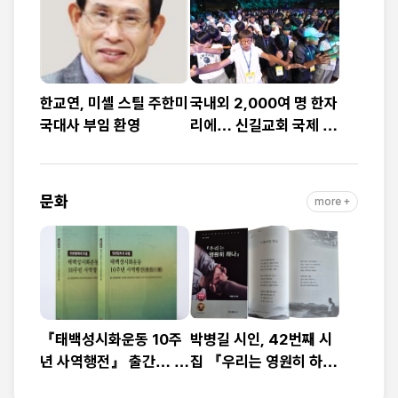
예배
대”
한교연, 미셸 스틸 주한미
국내외 2,000여 명 한자
국대사 부임 환영
리에… 신길교회 국제 청
소년·청년 성령콘퍼런스
성료
문화
more +
『태백성시화운동 10주
박병길 시인, 42번째 시
년 사역행전』 출간… 교
집 『우리는 영원히 하
회연합·민관협력 10년 발
나』 출간