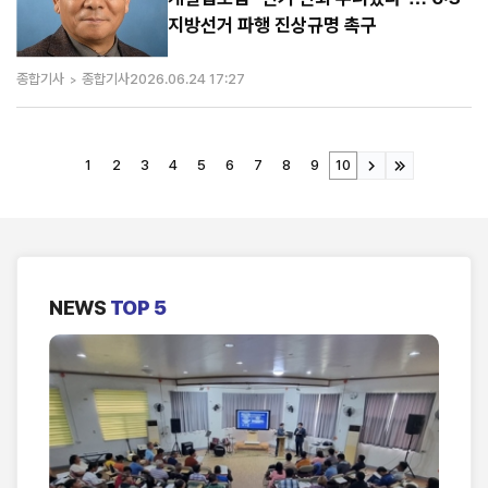
지방선거 파행 진상규명 촉구
종합기사
종합기사
2026.06.24 17:27
1
2
3
4
5
6
7
8
9
10
NEWS
TOP 5