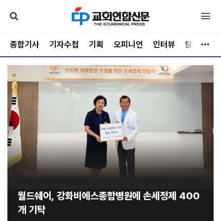
종합기사
기자수첩
기획
오피니언
인터뷰
탐방
문
월드쉐어, 강화비에스종합병원에 손세정제 400
개 기탁