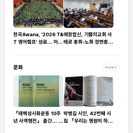
한국Awana, '2026 T&
예장합신, 기쁨의교회 사
T 영어캠프' 성료… 어린
태로 총회-노회 정면충
이 1,200명 복음과 영어
돌… 9월 총회 앞두고
로 하나
‘빨간불’
문화
more +
『태백성시화운동 10주
박병길 시인, 42번째 시
년 사역행전』 출간… 교
집 『우리는 영원히 하
회연합·민관협력 10년 발
나』 출간