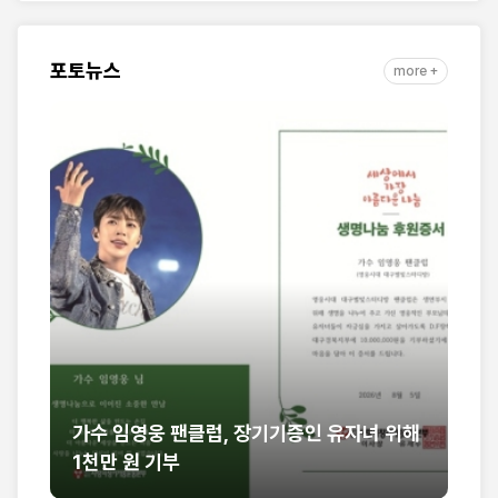
자취 담아
포토뉴스
more +
핀
가수 임영웅 팬클럽, 장기기증인 유자녀 위해
[
1천만 원 기부
열