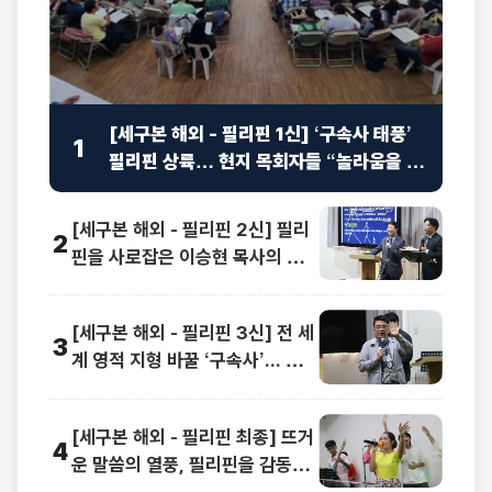
[세구본 해외 - 필리핀 1신] ‘구속사 태풍’
1
필리핀 상륙… 현지 목회자들 “놀라움을 넘
어선 충격”
[세구본 해외 - 필리핀 2신] 필리
2
핀을 사로잡은 이승현 목사의 맞
춤 강연 “족보가 보여요”
[세구본 해외 - 필리핀 3신] 전 세
3
계 영적 지형 바꿀 ‘구속사’... 동남
아 교계 정상도 극찬
[세구본 해외 - 필리핀 최종] 뜨거
4
운 말씀의 열풍, 필리핀을 감동으
로 물들이다