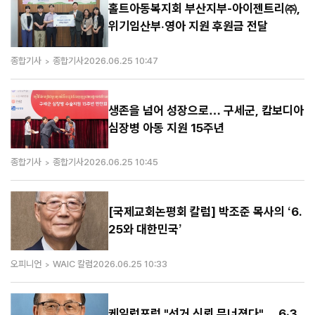
홀트아동복지회 부산지부-아이젠트리㈜,
위기임산부·영아 지원 후원금 전달
종합기사
종합기사
2026.06.25 10:47
생존을 넘어 성장으로… 구세군, 캄보디아
심장병 아동 지원 15주년
종합기사
종합기사
2026.06.25 10:45
[국제교회논평회 칼럼] 박조준 목사의 ‘6.
25와 대한민국’
오피니언
WAIC 칼럼
2026.06.25 10:33
케일럽포럼 "선거 신뢰 무너졌다"… 6·3