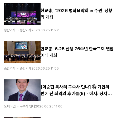
한교총, ‘2026 평화음악회 in 수원’ 성황
리 개최
종합기사
종합기사
2026.06.25 11:22
한교총, 6·25 전쟁 76주년 한국교회 연합
예배 개최
종합기사
종합기사
2026.06.25 11:05
[이승현 목사의 구속사 만나] ㊸ 가인의
편에 선 죄악의 후예들(5) - 에서: 장자권
을 경홀히 여긴 망령된 자
오피니언
구속사 만나
2026.06.25 11:00