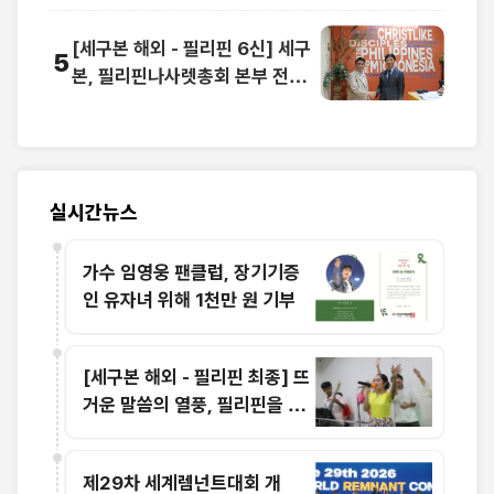
[세구본 해외 - 필리핀 6신] 세구
5
본, 필리핀나사렛총회 본부 전격
방문
실시간뉴스
가수 임영웅 팬클럽, 장기기증
인 유자녀 위해 1천만 원 기부
[세구본 해외 - 필리핀 최종] 뜨
거운 말씀의 열풍, 필리핀을 감
동으로 물들이다
제29차 세계렘넌트대회 개