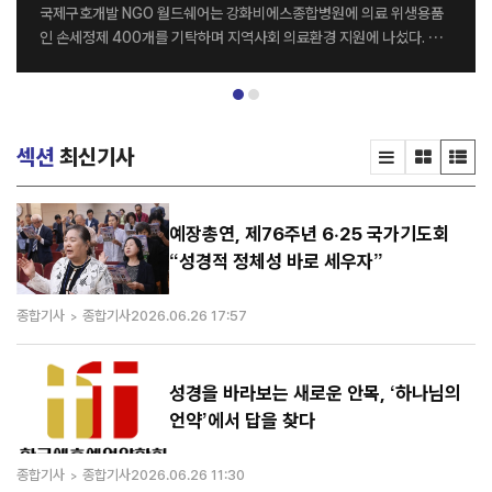
국제구호개발 NGO 월드쉐어는 강화비에스종합병원에 의료 위생용품
인 손세정제 400개를 기탁하며 지역사회 의료환경 지원에 나섰다. 전
달식은 지난달 26일 강화비에스종합병원 세미나실에서 열렸으며, 월드
쉐어 최순자 이사장과 강화비에스종합병원 김종영 병원장을 비롯한 양
기관 관계자들이 참석했다. 이번에 기탁된 손세정제는 병원 의료진과 내
원 환자들의 감염 예방 및 위생관리를 위해 활용될 예정이다. 양 기관은
섹션
최신기사
이번 나눔을 계기로 지역사회를 위한 다양한 사회공헌 활동을 지속적으
로 이어갈 계획이다. 강화비에스종합병원 김종영 병원장은 “병원을 이
용하는 환자와 의료진 모두에게 큰 도움을 주신 월드쉐어에 감사드린다.
특히 감염병 예방의 중요성이 더욱 커진 요즘, 이번 기탁이 병원 위생 관
예장총연, 제76주년 6·25 국가기도회
리에 실질적인 도움이 될 것으로 기대한다”고 말했다. 한편 월드쉐어는
“성경적 정체성 바로 세우자”
전 세계 20여 개국에서 그룹홈, 해외아동결연, 교...
종합기사
종합기사
2026.06.26 17:57
성경을 바라보는 새로운 안목, ‘하나님의
언약’에서 답을 찾다
종합기사
종합기사
2026.06.26 11:30