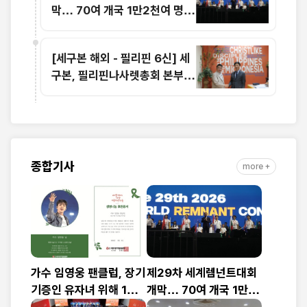
막… 70여 개국 1만2천여 명
참가
[세구본 해외 - 필리핀 6신] 세
구본, 필리핀나사렛총회 본부
전격 방문
종합기사
more +
가수 임영웅 팬클럽, 장기
제29차 세계렘넌트대회
기증인 유자녀 위해 1천
개막… 70여 개국 1만2
만 원 기부
천여 명 참가