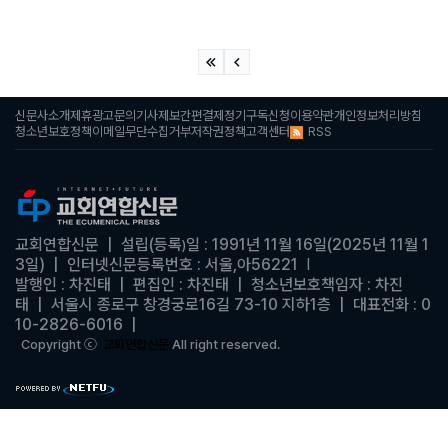
신문사소개
제휴광고문의
기사제보
간편결제
정기구독신청
이용약관
개인정보처리방침
RSS
청소년보호정책
이메일무단수집거부
저작권정책
고객센터
교회연합신문
| 설립(등록
일 : 1991년 11월 16일(2025년 11월 1
)
3일)
|
인터넷신문등록번호 : 서울,아56221
|
발행인 : 차진태 |
편집인 : 차진태
|
청소년보호책임자 : 차진
태
| 서울시 종로구 창경궁로16길 73-10 지하1층 | 대표전화 : 0
10-2826-6016
|
Copyright ⓒ
교회연합신문
All right reserved.