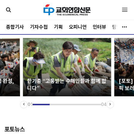
종합기사
기자수첩
기획
오피니언
인터뷰
탐방
문
 완성,
한기총 “고통받는 수해민들과 함께 합
[포토
니다”
픽 보러
0
1
04
포토뉴스