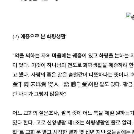
예증으로 본 화평생활
(2)
악을 꾀하는 자의 마음에는 궤휼이 있고 화평을 논하는 
"
이 있다
이것이 하나님의 천도로 화평생활을 에증하려 
.
고 했다
사람의 좋은 말은 솜털같이 따뜻하다는 뜻이다
.
.
金千兩 未爲貴 得人一語 勝千金
이란 말도 있다
황금
)
.
한 마디가 그렇지 않을까
?
어느 교회의 설문조사
팔복 중에 어느 복을 제일 원하는
,
였다 한다
고로 신앙생활 제
조는 화평생활인 줄로 알라
.
1
활
로 교회 문 열고 시작한 결과 몇 십년 지난 오늘날에는
"