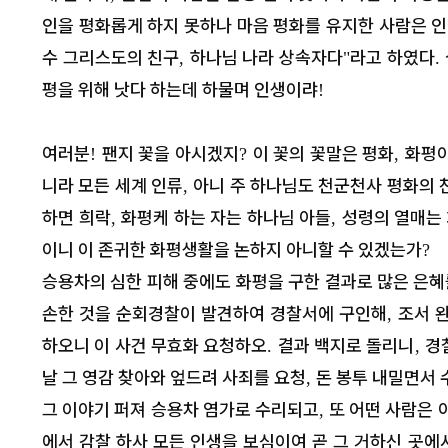
인을 평화롭게 하지 못하나 마음 평화를 유지한 사람은 
수 그리스도의 친구
하나님 나라 상속자다
라고 하였다
,
"
.
평을 위해 낫다 하는데 하물며 인생이랴
!
여러분
팬지 꽃을 아시겠지
이 꽃의 꽃말은 평화
화평
!
?
,
니라 모든 세계 인류
아니 주 하나님도 천군천사 평화의 
,
하면 희락
화평케 하는 자는 하나님 아들
성령의 열매는
,
,
이니 이 존귀한 화평생활을 논하지 아니할 수 있겠는가
?
승용차의 심한 피해 중에도 화평을 구한 결과로 많은 은혜
손한 것을 순회경찰이 발견하여 경찰서에 구인해
조서 
,
하오니 이 사건 무효화 요청하오
결과 백지로 돌리니
경
.
,
날 그 영감 찾아와 엎드려 사죄를 요청
돈 봉투 내밀면서
,
그 이야기 퍼져 승용차 염가로 수리되고
또 어떤 사람은 
,
에서 감찰 하사 모든 인생을 보심이여 곧 그 거하신 곳