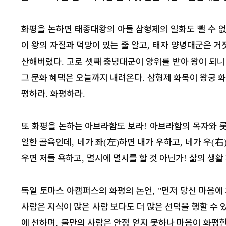
화평을 논하면 태종대왕의 아들 삼형제의 일화도 뺄 수 
이 왕의 자질과 덕망이 있는 줄 알고
태자 양녕대군은 거
,
산해버렸다
고로 셋째 충녕대군이 양위를 받아 왕이 되
.
그 문화 혜택은 오늘까지 내려온다
삼형제 화목이 왕궁 
.
평하라
화평하라
.
.
또 화평을 논하는 아브라함도 보라
아브라함의 목자와 롯
!
일한 골육인데
네가 좌
左
하면 내가 우하고
네가 우
右
,
(
)
,
(
우면 저들 욕하고
멸시에 멸시를 할 것 아닌가
삶의 생활
,
!
독일 토마스 아캠퍼스의 화평의 논언
먼저 당신 마음에
, "
사람은 지식이 많은 사람 보다도 더 많은 선덕을 행할 수 
에 선하며
불만의 사람은 안정 얻지 못하나 마음이 화평한
,