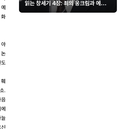
읽는 창세기 4장: 죄의 웅크림과 에핳의
우리
 예
이름을 부르는 희생물의 단
그와
 화
 아
 논
천도
 훼
겠소
.
다음
네에
하늘
보신