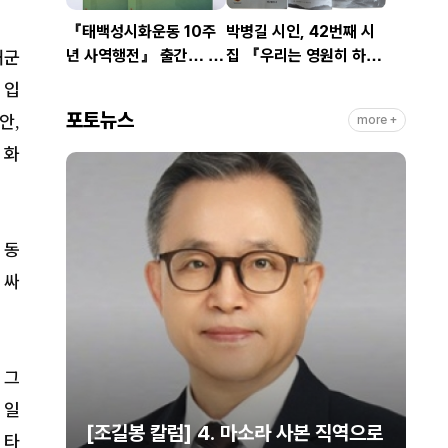
『태백성시화운동 10주
박병길 시인, 42번째 시
년 사역행전』 출간… 교
집 『우리는 영원히 하
대군
회연합·민관협력 10년 발
나』 출간
 입
자취 담아
포토뉴스
안
,
more +
 화
 동
 싸
 그
 일
 계
[조길봉 칼럼] 4. 마소라 사본 직역으로
[강
 타