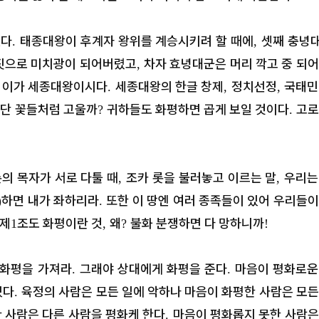
없다
태종대왕이 후계자 왕위를 계승시키려 할 때에
셋째 충녕
.
,
짓으로 미치광이 되어버렸고
차자 효녕대군은 머리 깍고 중 되어
,
니 이가 세종대왕이시다
세종대왕의 한글 창제
정치선정
국태민
.
,
,
화단 꽃들처럼 고울까
귀하들도 화평하면 곱게 보일 것이다
고로
?
.
의 목자가 서로 다툴 때
조카 롯을 불러놓고 이르는 말
우리는
,
,
하면 내가 좌하리라
또한 이 땅엔 여러 종족들이 있어 우리들이
)
.
 제
조도 화평이란 것
왜
불화 분쟁하면 다 망하니까
1
,
?
!
 화평을 가져라
그래야 상대에게 화평을 준다
마음이 평화로운
.
.
있다
육정의 사람은 모든 일에 악하나 마음이 화평한 사람은 모든
.
[이승현 목사의 구속사 만나] 54. 셋
 사람은 다른 사람을 평화케 한다
마음이 평화롭지 못한 사람은
.