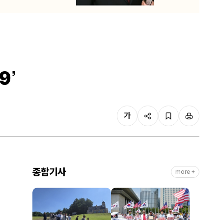
9’
가
종합기사
more +