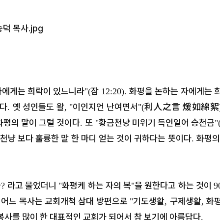
자에게는 희락이 있느니라
잠
화평을 논하는 자에게는 
"(
12:20).
한다
옛 성인들도 왈
이인지언 난여면서
利人之言 煖如綿絮
.
, "
"(
화평의 말이 그럴 것이다
또
황금천냥 미위기 득인일어 승천금
.
"
"
 천냥 보다 훌륭한 말 한 마디 얻는 것이 귀하다는 뜻이다
화평의
.
가
라고 물었더니
화평케 하는 자의 복
을 원한다고 하는 것이
?
"
"
9
어느 목사는 교회개척 삼대 방편으로
기도생활
구제생활
화
.
"
,
,
 봉사를 많이 한 대표적인 교회가 되어서 참 보기에 아름답다
.