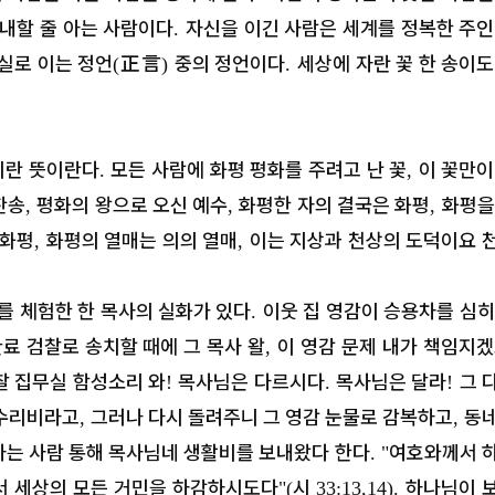
열의 족보 - 제5대 마할랄렐(1)
인내할 줄 아는 사람이다
자신을 이긴 사람은 세계를 정복한 주인
.
실로 이는 정언
正言
중의 정언이다
세상에 자란 꽃 한 송이도
(
)
.
이란 뜻이란다
모든 사람에 화평 평화를 주려고 난 꽃
이 꽃만이
.
,
찬송
평화의 왕으로 오신 예수
화평한 자의 결국은 화평
화평을
,
,
,
 화평
화평의 열매는 의의 열매
이는 지상과 천상의 도덕이요 
,
,
를 체험한 한 목사의 실화가 있다
이웃 집 영감이 승용차를 심히
.
완료 검찰로 송치할 때에 그 목사 왈
이 영감 문제 내가 책임지
,
찰 집무실 함성소리 와
목사님은 다르시다
목사님은 달라
그 
!
.
!
 수리비라고
그러나 다시 돌려주니 그 영감 눈물로 감복하고
동
,
,
아는 사람 통해 목사님네 생활비를 보내왔다 한다
여호와께서 
. "
에서 세상의 모든 거민을 하감하시도다
시
하나님이 
"(
33:13,14).