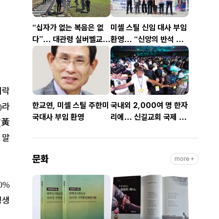
“십자가 없는 복음은 없
미셸 스틸 신임 대사 부임
다”… 대관령 실버벨교회
환영… “신앙의 반석 위
김은호 목사 특별초청예
에 한미동맹 새 도약 기
배
대”
희락
한교연, 미셸 스틸 주한미
국내외 2,000여 명 한자
라
)
국대사 부임 환영
리에… 신길교회 국제 청
黃
(
소년·청년 성령콘퍼런스
 말
성료
문화
more +
0%
평생