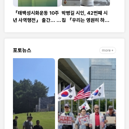
『태백성시화운동 10주
박병길 시인, 42번째 시
년 사역행전』 출간… 교
집 『우리는 영원히 하
회연합·민관협력 10년 발
나』 출간
자취 담아
포토뉴스
more +