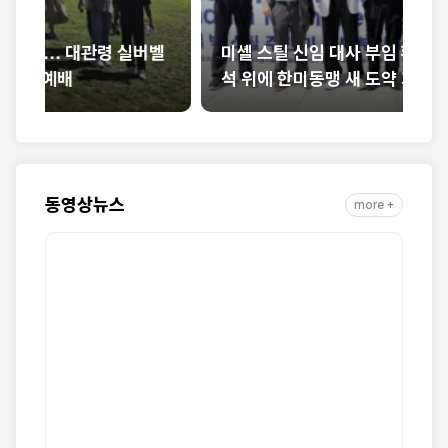
벨
미셸 스틸 신임 대사 부임 환영… “신앙의 반
석 위에 한미동맹 새 도약 기대”
한
동영상뉴스
more +