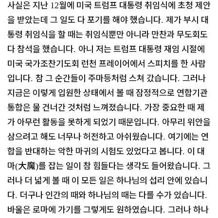
사실은 지난
월에 미국 트럼프 대통령 취임식에 초청 제안
12
을 받았는데 그 일도 다 포기를 해야 했습니다
제가 부시 대
.
통령 취임식을 할 때는 취임식뿐만 아니라 만찬과 무도회도
다 참석을 했습니다
아니 저는 트럼프 대통령 재임 시절에
.
미국 국가조찬기도회 런천 프레이어에서 스피치를 한 사람
입니다
참 그 순간들이 주마등처럼 스쳐 갔습니다
그러나
.
.
지금은 이렇게 입원한 상태에서 볼 때 잠정적으로 연합기관
통합은 물 건너간 것처럼 느껴졌습니다
가장 중요한 때 제
.
가 아무런 활동을 못하게 되었기 때문입니다
아무리 위안을
.
삼으려고 해도 너무나 허전하고 아쉬웠습니다
여기에는 연
.
합을 반대하는 악한 마귀의 시험도 있었다고 봅니다
이 대
.
마
大魔
를 잡는 일이 참 힘들다는 생각도 들어왔습니다
그
(
)
.
러나 더 넓게 볼 때 이 모든 일은 하나님의 섭리 안에 있습니
다
더구나 인간의 때와 하나님의 때는 다를 수가 있습니다
.
.
바울은 로마에 가기를 그렇게도 원하였습니다
그러나 하나
.