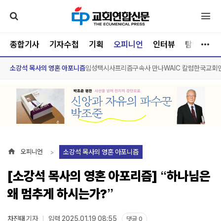
종합기사
기자수첩
기획
오피니언
인터뷰
탐방
문
소강석 목사의 영혼 아포니즘
임성택시사프리즘
구속사 만나
WAIC 칼럼
한국교회
소강석 목사의 영혼 아포니즘
오피니언
[소강석 목사의 영혼 아포리즘] “하나님은
왜 멈추게 하시는가?”
차진태
기자
입력 2025.01.19 08:55
댓글 0