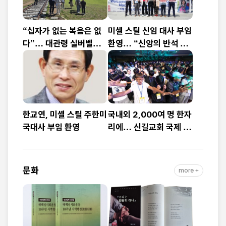
“십자가 없는 복음은 없
미셸 스틸 신임 대사 부임
다”… 대관령 실버벨교
환영… “신앙의 반석 위
회 김은호 목사 특별초청
에 한미동맹 새 도약 기
예배
대”
한교연, 미셸 스틸 주한미
국내외 2,000여 명 한자
국대사 부임 환영
리에… 신길교회 국제 청
소년·청년 성령콘퍼런스
성료
문화
more +