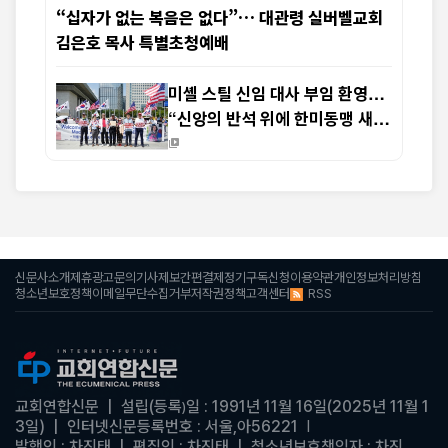
“십자가 없는 복음은 없다”… 대관령 실버벨교회
김은호 목사 특별초청예배
미셸 스틸 신임 대사 부임 환영…
“신앙의 반석 위에 한미동맹 새
도약 기대”
신문사소개
제휴광고문의
기사제보
간편결제
정기구독신청
이용약관
개인정보처리방침
RSS
청소년보호정책
이메일무단수집거부
저작권정책
고객센터
교회연합신문
| 설립(등록
일 : 1991년 11월 16일(2025년 11월 1
)
3일)
|
인터넷신문등록번호 : 서울,아56221
|
발행인 : 차진태 |
편집인 : 차진태
|
청소년보호책임자 : 차진