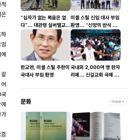
사적
식은
“십자가 없는 복음은 없
미셸 스틸 신임 대사 부임
다”… 대관령 실버벨교회
환영… “신앙의 반석 위
김은호 목사 특별초청예
에 한미동맹 새 도약 기
조하
배
대”
모임
기에
한교연, 미셸 스틸 주한미
국내외 2,000여 명 한자
 갈
국대사 부임 환영
리에… 신길교회 국제 청
소년·청년 성령콘퍼런스
 어
성료
3국
문화
more +
장에
다가
요즘