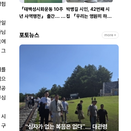
경험
『태백성시화운동 10주
박병길 시인, 42번째 시
년 사역행전』 출간… 교
집 『우리는 영원히 하
단일
회연합·민관협력 10년 발
나』 출간
자취 담아
나님
포토뉴스
more +
보여
 그
래를
심으
명공
부심
 시
 구
신길교
“십자가 없는 복음은 없다”… 대관령