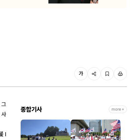
가
 그
종합기사
more +
 사
 l