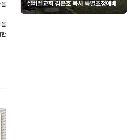
 성료
실버벨교회 김은호 목사 특별초청예배
함을
삶을
위한