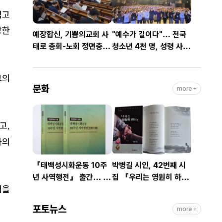
먹고
망한
예장합신, 기쁨의교회 사
"예수가 길이다"… 전국
태로 총회-노회 정면충
청소년 4천 명, 성령 사모
돌… 9월 총회 앞두고 ‘빨
하며 뜨겁게 기도
간불’
그의
문화
more +
리고
,
화의
『태백성시화운동 10주
박병길 시인, 42번째 시
년 사역행전』 출간… 교
집 『우리는 영원히 하
심을
회연합·민관협력 10년 발
나』 출간
자취 담아
포토뉴스
more +