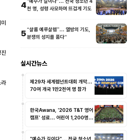
"예수가 길이다"… 전국 청소년 4
4
천 명, 성령 사모하며 뜨겁게 기도
세미
“샬롬 예루살렘”… 열방의 기도,
5
분쟁의 성지를 품다“
정진
실시간뉴스
제29차 세계렘넌트대회 개막…
스라
70여 개국 1만2천여 명 참가
한국Awana, '2026 T&T 영어
캠프' 성료… 어린이 1,200명 복
음과 영어로 하나
"예수가 길이다"… 전국 청소년