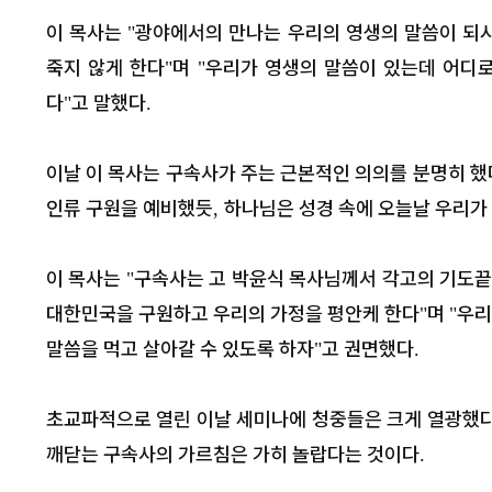
이 목사는
광야에서의 만나는 우리의 영생의 말씀이 되
"
죽지 않게 한다
며
우리가 영생의 말씀이 있는데 어디
"
"
다
고 말했다
"
.
이날 이 목사는 구속사가 주는 근본적인 의의를 분명히 했
인류 구원을 예비했듯
하나님은 성경 속에 오늘날 우리가
,
이 목사는
구속사는 고 박윤식 목사님께서 각고의 기도
"
대한민국을 구원하고 우리의 가정을 평안케 한다
며
우리
"
"
말씀을 먹고 살아갈 수 있도록 하자
고 권면했다
"
.
초교파적으로 열린 이날 세미나에 청중들은 크게 열광했
깨닫는 구속사의 가르침은 가히 놀랍다는 것이다
.