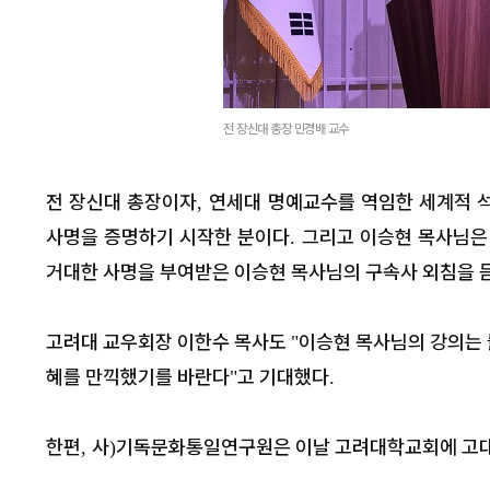
전 장신대 총장 민경배 교수
전 장신대 총장이자
연세대 명예교수를 역임한 세계적 
,
사명을 증명하기 시작한 분이다
그리고 이승현 목사님은
.
거대한 사명을 부여받은 이승현 목사님의 구속사 외침을 
고려대 교우회장 이한수 목사도
이승현 목사님의 강의는
"
혜를 만끽했기를 바란다
고 기대했다
"
.
한편
사
기독문화통일연구원은 이날 고려대학교회에 고
,
)