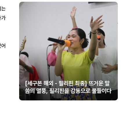
치는
나가
있어
운 말
제29차 세계렘넌트대회 개막… 70여
들이다
개국 1만2천여 명 참가