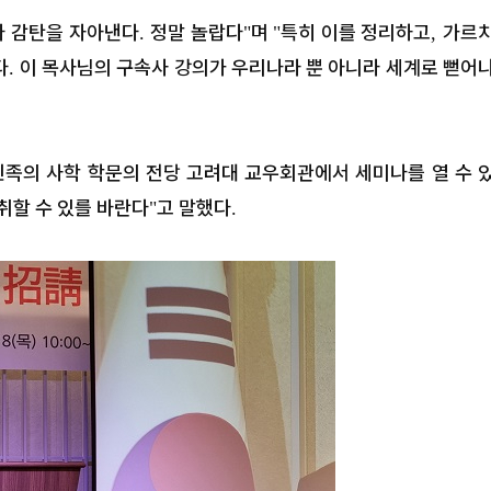
다 감탄을 자아낸다
정말 놀랍다
며
특히 이를 정리하고
가르
.
"
"
,
다
이 목사님의 구속사 강의가 우리나라 뿐 아니라 세계로 뻗어
.
민족의 사학 학문의 전당 고려대 교우회관에서 세미나를 열 수 
취할 수 있를 바란다
고 말했다
"
.
 5신] “한국에 가
[세구본 해외 - 필리핀 최종] 뜨거
우고 싶어요”
씀의 열풍, 필리핀을 감동으로 물