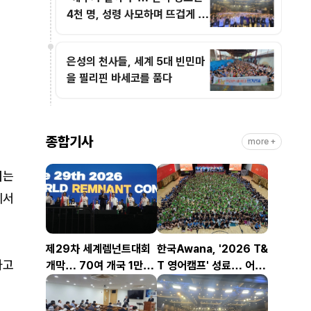
4천 명, 성령 사모하며 뜨겁게 기
도
은성의 천사들, 세계 5대 빈민마
을 필리핀 바세코를 품다
종합기사
more +
회는
에서
제29차 세계렘넌트대회
한국Awana, '2026 T&
하고
개막… 70여 개국 1만2
T 영어캠프' 성료… 어린
천여 명 참가
이 1,200명 복음과 영어
로 하나