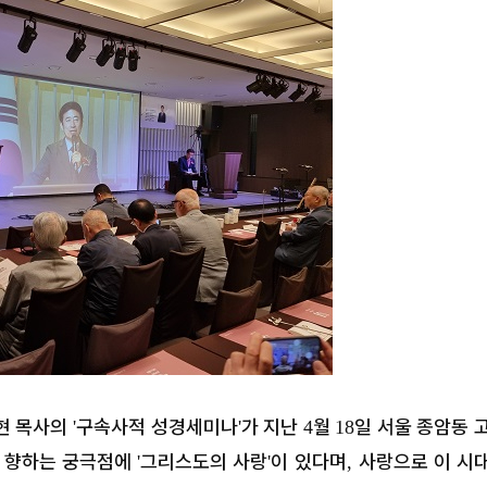
현 목사의
구속사적 성경세미나
가 지난
월
일 서울 종암동 
'
'
4
18
이 향하는 궁극점에
그리스도의 사랑
이 있다며
사랑으로 이 시
'
'
,