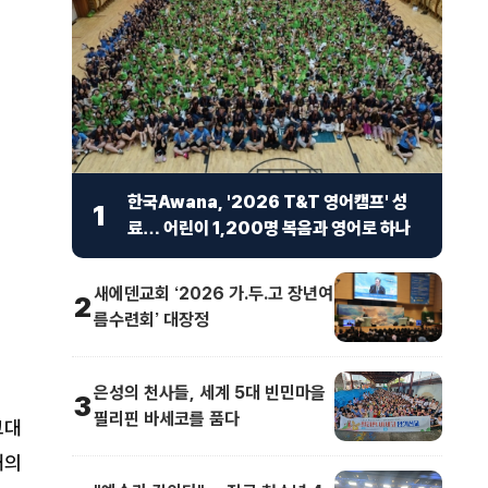
한국Awana, '2026 T&T 영어캠프' 성
1
료… 어린이 1,200명 복음과 영어로 하나
새에덴교회 ‘2026 가.두.고 장년여
2
름수련회’ 대장정
은성의 천사들, 세계 5대 빈민마을
3
필리핀 바세코를 품다
고대
대의