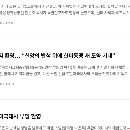
 잡은 실버벨교회에서 지난 2일, 아주 특별한 주일예배가 드려졌다. 이날 예배에는
 운영위원장인 김은호 목사가 특별설교자로 단상에 올랐으며, 일터 사역과 비즈니스
 목사(예닮곳간 대표)가 참석해 축도와 함께 뜻깊은 메시지를 전했다. 고린도전서 1
07 11:30
임 환영… “신앙의 반석 위에 한미동맹 새 도약 기대”
울특별시교회총연합회(운영위원장 박원영 목사)를 비롯한 교계 및 시민사회 단체들이
관 앞에서 기자회견을 열고, 미셸 스틸 신임 주한미국대사의 부임을 환영하며 기독교 
 밝혔다. 참석자들은 이날 발표한 성명을 통해 미국 독립 250
07 11:19
한미국대사 부임 환영
은 지난 4일 성명을 발표하고 미셸 스틸(한국명 박은주) 주한미국대사의 대한민국 