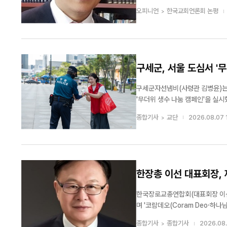
법인세법 시행령 제39조 제1항에
오피니언
한국교회언론회 논평
를 목적으로 하는 비영리법인과 소속
구세군, 서울 도심서 '
구세군자선냄비(사령관 김병윤)는 
'무더위 생수 나눔 캠페인'을 실시했다. 이번 캠페인은 연일 이어지는 폭염 속에서 시민들의 수분 섭취를 돕
에서 구세군의 나눔 정신을 실천하기
종합기사
교단
2026.08.07 
날 구세군은 광화문역과 아현역, 서
한장총 이선 대표회장, 
한국장로교총연합회(대표회장 이선
며 '코람데오(Coram Deo·하나님
장은 "제81주년 광복절을 맞아 
종합기사
종합기사
2026.08.