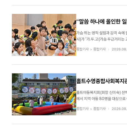
“말씀 하나에 올인한 
리
가슴 뛰는 영적 설렘과 감격 속에
사)가 ‘가.두.고(가슴 두근거리는
마지막 집회를 끝으로 감동의 대장정을 마무리한다. 지난 2일 막을 올린 이래, 
종합기사
종합기사
2026.08.
사도신경을 주제로...
홀트수영종합사회복지관, 
국내외 2,000여 
회 국제 청소년·청년
홀트아동복지회(회장 신미숙) 산하
에서 지역 아동 80명을 대상으로 여름 문화체험 행사
들에게 다양한 문화체험과 건전한 
종합기사
종합기사
2026.08.