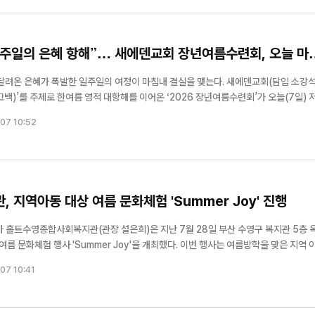
일주일의 은혜 항해”… 새에덴교회 장년여름수련회, 오늘 마
 달려온 은혜가 폭발한 일주일의 여정이 마침내 결실을 맺는다. 새에덴교회(담임 소강석
 고백)’를 주제로 한여름 영적 대항해를 이어온 ‘2026 장년여름수련회’가 오늘(7일) 
성도들의 심장을 뜨겁게 달군 이번 수련회는
07 10:52
지역아동 대상 여름 문화체험 'Summer Joy' 진행
명 한자리에… 신길교
“십자가 없는 복음은 없다”… 대
 성령콘퍼런스 성료
실버벨교회 김은호 목사 특별초청
 홀트수영종합사회복지관(관장 설은희)은 지난 7월 28일 부산 수영구 복지관 5층 
 'Summer Joy'을 개최했다. 이번 행사는 여름방학을 맞은 지역 아동
여가활동의 기회를 제공하기 위해 올해 처음 마련된 프로그램으로, 계절 특성을 반영
07 10:41
물놀이 활동을 중심으로 진행됐다. 복지관은 옥상 공간...