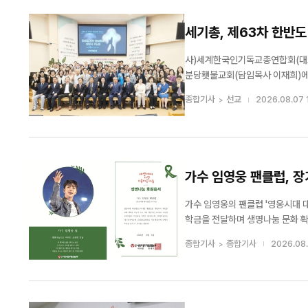
세기총, 제63차 한반도
사)세계한국인기독교총연합회(대표회
분당횃불교회(담임목사 이재희)에서 '제6
원회가 주관하고 성남시기독교총연
종합기사
선교
2026.08.07 
세계 평화를 위해 함께 기도했...
가수 임영웅 팬클럽, 장
가수 임영웅의 팬클럽 '영웅시대 
학금을 전달하며 생명나눔 문화 확산에 힘을 보탰다. (재)사랑의장기기증운동본
구별빛스터디방이 뇌사 장기기증인 유자
종합기사
종합기사
2026.08.
은 오는 임영웅의 데뷔 10주년을 맞