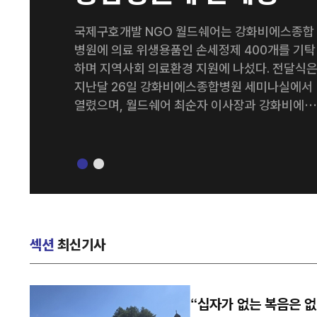
400개 기탁
국제구호개발 NGO 월드쉐어는 강화비에스종합
병원에 의료 위생용품인 손세정제 400개를 기탁
하며 지역사회 의료환경 지원에 나섰다. 전달식
지난달 26일 강화비에스종합병원 세미나실에서
열렸으며, 월드쉐어 최순자 이사장과 강화비에스
종합병원 김종영 병원장을 비롯한 양 기관 관계
들이 참석했다. 이번에 기탁된 손세정제는 병원 의
료진과 내원 환자들의 감염 예방 및 위생관리를 
해 활용될 예정이다. 양 기관은 이번 나눔을 계기
로 지역사회를 위한 다양한 사회공헌 활동을 지
적으로 이어갈 계획이다. 강화비에스종합병원 김
종영 병원장은 “병원을 이용하는 환자와 의료진
섹션
최신기사
모두에게 큰 도움을 주신 월드쉐어에 감사드린다
특히 감염병 예방의 중요성이 더욱 커진 요즘, 이
번 기탁이 병원 위생 관리에 실질적인 도움이 될
“십자가 없는 복음은 
것으로 기대한다”고 말했다. 한편 월드쉐어는 전