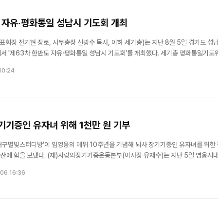
 자유·평화통일 성남시 기도회 개최
장 전기현 장로, 사무총장 신광수 목사, 이하 세기총)는 지난 8월 5일 경기도 성
3차 한반도 자유·평화통일 성남시 기도회'를 개최했다. 세기총 평화통일기도위
합회가 협력한 이날 기도회에는 목회자와 성도들이 참석해 한반도의 자유·평화통일
10:24
기기증인 유자녀 위해 1천만 원 기부
대구별빛스터디방'이 임영웅의 데뷔 10주년을 기념해 뇌사 장기기증인 유자녀를 위한 
부(이사장 유재수)는 지난 5일 영웅시대 대
녀를 지원하는 D.F장학회에 후원금 1,000만 원을 기탁했다고 밝혔다. 이번 후원금
06 16:36
아 팬클럽 ...