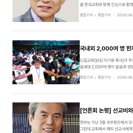
을 한국교회와 함께 진심으로 환영한다는 뜻을 밝혔다. 한교연은 성명에서 “스
국의 경제·외교·안보 협력에 가교 역할을 충실히
종합기사
종합기사
2026.08.
해 한교연은 “한국의 독실한 기독교 
국내외 2,000여 명
신길교회(담임 이기용 목사)가 주최
음세대 2,000여 명이 말씀과 성령 가운데 영적 회
스에는 서울과 부산, 강원, 제주
종합기사
종합기사
2026.08.
인 규모의 성령
[언론회 논평] 선교비
정부는 지난 2월 국무회의에서 상
그런데 교회에서 해외 선교사에게 보