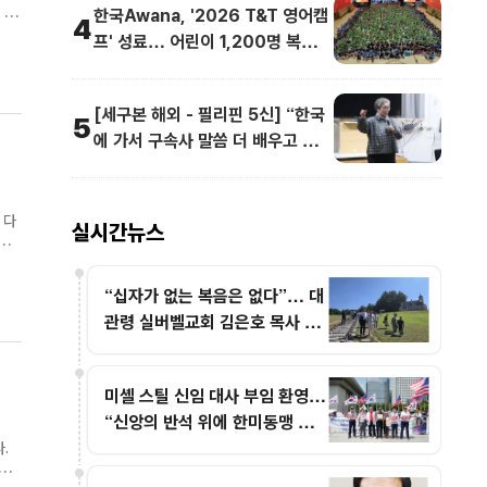
한국Awana, '2026 T&T 영어캠
4
프' 성료… 어린이 1,200명 복음과
영어로 하나
[세구본 해외 - 필리핀 5신] “한국
5
에 가서 구속사 말씀 더 배우고 싶어
요”
 다
실시간뉴스
제적
“십자가 없는 복음은 없다”… 대
관령 실버벨교회 김은호 목사 특
별초청예배
미셸 스틸 신임 대사 부임 환영…
“신앙의 반석 위에 한미동맹 새
도약 기대”
.