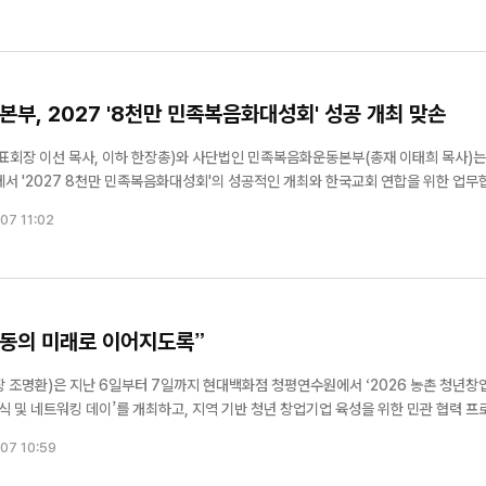
사들의 숭고...
, 2027 '8천만 민족복음화대성회' 성공 개최 맞손
회장 이선 목사, 이하 한장총)와 사단법인 민족복음화운동본부(총재 이태희 목사)는
실에서 '2027 8천만 민족복음화대성회'의 성공적인 개최와 한국교회 연합을 위한 업무
07 11:02
위해 협력하기로 뜻을 ...
아동의 미래로 이어지도록”
 조명환)은 지난 6일부터 7일까지 현대백화점 청평연수원에서 ‘2026 농촌 청년창
식 및 네트워킹 데이’를 개최하고, 지역 기반 청년 창업기업 육성을 위한 민관 협력 프
07 10:59