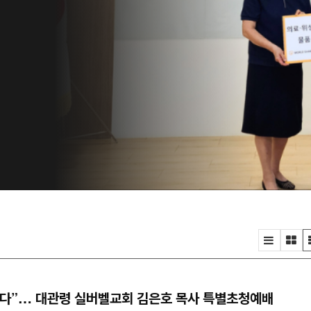
은
자
위
속
.
없다”… 대관령 실버벨교회 김은호 목사 특별초청예배