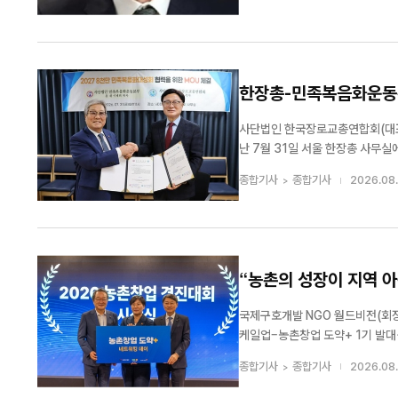
라를 위해 헌신한 순국선열과 애국지
한장총-민족복음화운동본부
사단법인 한국장로교총연합회(대표
난 7월 31일 서울 한장총 사무
(MOU)을 체결했다. 양 기관은 평양대부흥운동 120주년과 77민족복음화대성회 50주년을 맞는 2027년을 한국교회 회
종합기사
종합기사
2026.08.
복과 민족복음화의 전환점으로 삼기 
“농촌의 성장이 지역 
국제구호개발 NGO 월드비전(회장
케일업–농촌창업 도약+ 1기 발대
트의 본격적인 출발을 알렸다. ‘농촌창업 도약+’는 월드비전과 농림축산식품부, 현대백화점그룹이 공동으로 추진하는 사업
종합기사
종합기사
2026.08.
으로, 지역 농산물과 농촌...