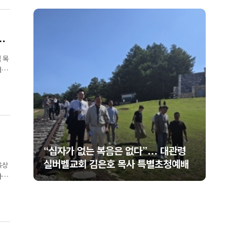
무
 목
저녁
관령
미셸 스틸 신임 대사 부임 환영… “신앙
예배
의 반석 위에 한미동맹 새 도약 기대”
옥상
한