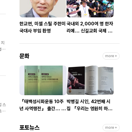
한교연, 미셸 스틸 주한미
국내외 2,000여 명 한자
국대사 부임 환영
리에… 신길교회 국제 청
소년·청년 성령콘퍼런스
 지
성료
협약
문화
more +
『태백성시화운동 10주
박병길 시인, 42번째 시
업 스
년 사역행전』 출간… 교
집 『우리는 영원히 하
로젝
회연합·민관협력 10년 발
나』 출간
자취 담아
포토뉴스
more +