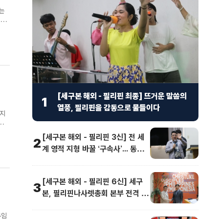
 선
[세구본 해외 - 필리핀 최종] 뜨거운 말씀의
1
열풍, 필리핀을 감동으로 물들이다
 지
신앙
[세구본 해외 - 필리핀 3신] 전 세
2
계 영적 지형 바꿀 ‘구속사’... 동남
아 교계 정상도 극찬
[세구본 해외 - 필리핀 6신] 세구
3
본, 필리핀나사렛총회 본부 전격 방
문
부임