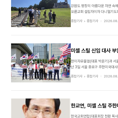
세계 20여 개국에서 그룹홈, 해외아동결연, 교...
강원도 평창의 아름다운 자연 속에 자리
오륜교회 설립자이자 다니엘기도회
교로 잘 알려진 양현당교회 담임 장성철
종합기사
종합기사
2026.08.
장 18절을 본문으로...
미셸 스틸 신임 대사 부
한미자유물결(대표 박윤기)과 서
난 3일 서울 종로구 주한미국대사
의 가치 위에서 한미동맹의 진일보한 발전을 기대한다는 뜻을
종합기사
종합기사
2026.08.
주년을 축하하는 한편, ...
한교연, 미셸 스틸 주
한국교회연합(대표회장 천환 목사)