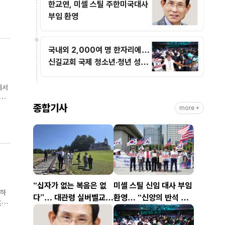
한교연, 미셸 스틸 주한미국대사
化)
부임 환영
국내외 2,000여 명 한자리에…
신길교회 국제 청소년·청년 성령
콘퍼런스 성료
에서
종합기사
more +
“십자가 없는 복음은 없
미셸 스틸 신임 대사 부임
억하
다”… 대관령 실버벨교회
환영… “신앙의 반석 위
김은호 목사 특별초청예
에 한미동맹 새 도약 기
나
배
대”