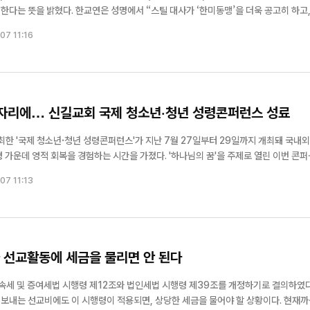
틸 대사가 ‘한미동맹’을 더욱 공고히 하고, 양
 수행해주기를 기대한다”고 전했다. 스틸 대사의 이력과 신앙적 배경에 대
07 11:16
가정...
 한자리에… 신길교회 국제 청소년·청년 성령콘퍼런스 성료
한 '국제 청소년·청년 성령콘퍼런스'가 지난 7월 27일부터 29일까지 개최돼 국내외
복을 경험하는 시간을 가졌다. '하나님의 꿈'을 주제로 열린 이번 콘퍼런
 등 전국 각지의 교회 청소년과 청년들이 참석했으며, 해외에서도 참가자들이 함께해 국
07 11:13
집회로 진행됐다. 특...
와 선교활동에 세금을 물리면 안 된다
속세 및 증여세법 시행령 제12조와 법인세법 시행령 제39조를 개정하기로 결의하였다
내는 선교비에도 이 시행령이 적용되면, 상당한 세금을 물어야 할 상황이다. 현재까지