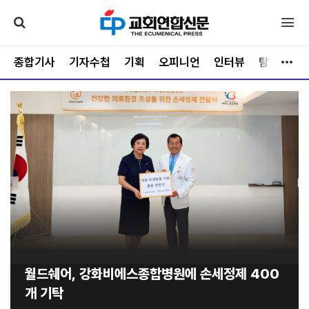
종합기사
기자수첩
기획
오피니언
인터뷰
탐방
문
부스러기사랑나눔회, 대학생 해외봉사 서포터즈
3기 발대식 개최