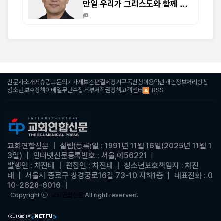
만일 우리가 그리스도와 함께 죽
었으면 또한 그와 함께 살 줄을 믿
노니 (롬 6:8-9)
신문사소개
제휴광고문의
기사제보
간편결제
정기구독신청
이용약관
개인정보처리방침
RSS
청소년보호정책
이메일무단수집거부
저작권정책
고객센터
교회연합신문
| 설립(등록
일 : 1991년 11월 16일(2025년 11월 1
)
3일)
|
인터넷신문등록번호 : 서울,아56221
|
발행인 : 차진태 |
편집인 : 차진태
|
청소년보호책임자 : 차진
태
| 서울시 종로구 창경궁로16길 73-10 지하1층 | 대표전화 : 0
10-2826-6016
|
Copyright ⓒ
교회연합신문
All right reserved.