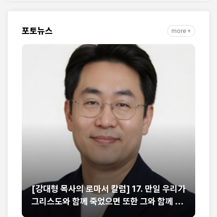
자취 담아
포토뉴스
more +
는
[강대형 목사의 로마서 칼럼] 17. 만일 우리가
[
부
그리스도와 함께 죽었으면 또한 그와 함께 살
런
줄을 믿노니 (롬 6:8-9)