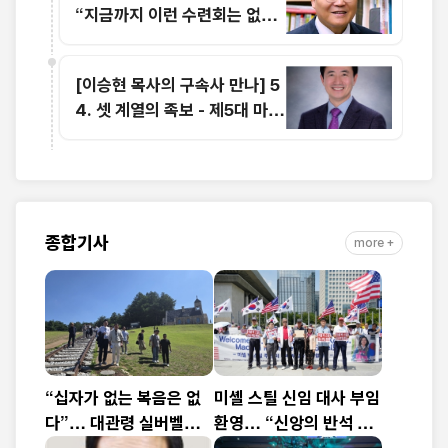
“지금까지 이런 수련회는 없었
습니다”
[이승현 목사의 구속사 만나] 5
4. 셋 계열의 족보 - 제5대 마할
랄렐(1)
종합기사
more +
“십자가 없는 복음은 없
미셸 스틸 신임 대사 부임
다”… 대관령 실버벨교
환영… “신앙의 반석 위
회 김은호 목사 특별초청
에 한미동맹 새 도약 기