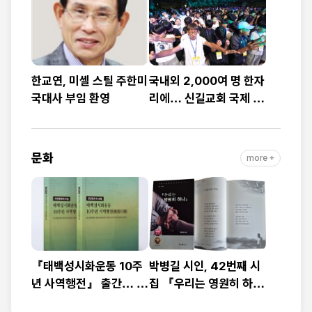
예배
대”
한교연, 미셸 스틸 주한미
국내외 2,000여 명 한자
국대사 부임 환영
리에… 신길교회 국제 청
소년·청년 성령콘퍼런스
성료
문화
more +
『태백성시화운동 10주
박병길 시인, 42번째 시
년 사역행전』 출간… 교
집 『우리는 영원히 하
회연합·민관협력 10년 발
나』 출간