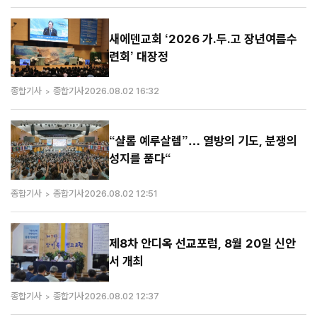
새에덴교회 ‘2026 가.두.고 장년여름수
련회’ 대장정
종합기사
종합기사
2026.08.02 16:32
“샬롬 예루살렘”… 열방의 기도, 분쟁의
성지를 품다“
종합기사
종합기사
2026.08.02 12:51
제8차 안디옥 선교포럼, 8월 20일 신안
서 개최
종합기사
종합기사
2026.08.02 12:37