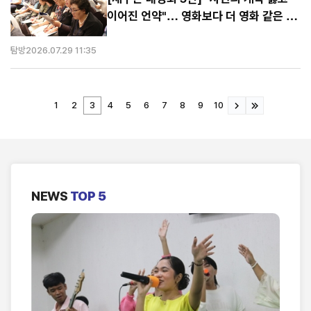
이어진 언약"… 영화보다 더 영화 같은 '대
반전의 구속사'
탐방
2026.07.29 11:35
1
2
3
4
5
6
7
8
9
10
NEWS
TOP 5