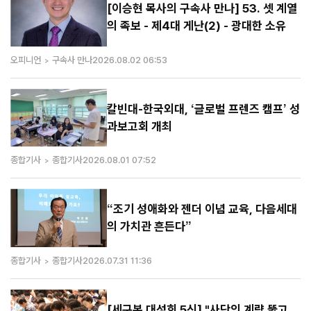
[이승현 목사의 구속사 만나] 53. 셋 계열
의 족보 - 제4대 게난(2) - 광대한 소유
오피니언
구속사 만나
2026.08.02 06:53
칼빈대-한국외대, ‘글로벌 프렌즈 캠프’ 성
과보고회 개최
종합기사
종합기사
2026.08.01 07:52
“조기 성애화와 젠더 이념 교육, 다음세대
의 가치관 흔든다”
종합기사
종합기사
2026.07.31 11:36
[세구본 대성회 5신] "사단의 계략 뚫고