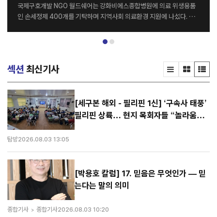
사단법인 부스러기사랑나눔회(대표 윤종선)는 지난 7일 구립도화청소
년문화의집에서 ‘부스러기사랑나눔회 대학생 해외봉사 서포터즈 3기’
발대식을 개최하고, 본격적인 서포터즈 활동을 시작했다고 밝혔다. 이번
에 선발된 서포터즈 3기는 총 4명의 대학생으로 구성됐다. 이들은 오는
8월 23일부터 28일까지 진행되는 라오스 해외봉사에 참여해 현지 아
동들과 함께하는 교육·문화교류 프로그램을 기획하고 실행할 예정이
섹션
최신기사
다. 또한 라오스 현장에서 NGO와 지역사회가 어떤 방식으로 협력하며
아동을 지원하고 있는지 직접 살피고, 해외봉사의 의미와 국제개발협력
현장을 경험하게 된다. 서포터즈는 발대식 이후 라오스 해외봉사를 위한
사전 준비 활동에 본격적으로 참여한다. 현지 아동의 상황과 필요를 고
[세구본 해외 - 필리핀 1신] ‘구속사 태풍’
려한 봉사 프로그램을 함께 기획하고, 팀별 활동을 준비하며 해외봉사의
필리핀 상륙… 현지 목회자들 “놀라움을
완성도를 높이는 데 힘을 보탤 계획이다. 이와 함께 블...
넘어선 충격”
탐방
2026.08.03 13:05
[박용호 칼럼] 17. 믿음은 무엇인가 — 믿
는다는 말의 의미
종합기사
종합기사
2026.08.03 10:20