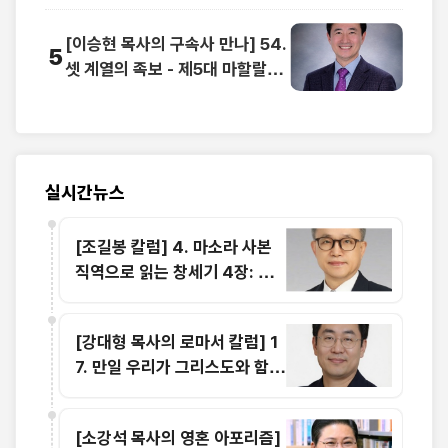
[이승현 목사의 구속사 만나] 54.
5
셋 계열의 족보 - 제5대 마할랄렐
(1)
실시간뉴스
[조길봉 칼럼] 4. 마소라 사본
직역으로 읽는 창세기 4장: 죄
의 웅크림과 에핳의 이름을 부르
는 희생물의 단
[강대형 목사의 로마서 칼럼] 1
7. 만일 우리가 그리스도와 함께
죽었으면 또한 그와 함께 살 줄
을 믿노니 (롬 6:8-9)
[소강석 목사의 영혼 아포리즘]