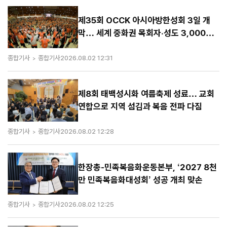
제35회 OCCK 아시아방한성회 3일 개
막… 세계 중화권 목회자·성도 3,000명
한자리에
종합기사
종합기사
2026.08.02 12:31
제8회 태백성시화 여름축제 성료… 교회
연합으로 지역 섬김과 복음 전파 다짐
종합기사
종합기사
2026.08.02 12:28
한장총-민족복음화운동본부, ‘2027 8천
만 민족복음화대성회’ 성공 개최 맞손
종합기사
종합기사
2026.08.02 12:25