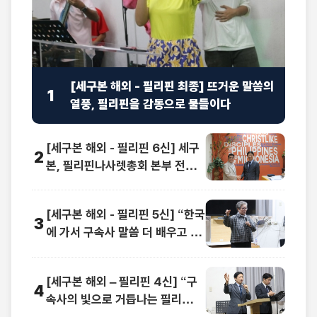
[세구본 해외 - 필리핀 최종] 뜨거운 말씀의
1
열풍, 필리핀을 감동으로 물들이다
[세구본 해외 - 필리핀 6신] 세구
2
본, 필리핀나사렛총회 본부 전격
방문
[세구본 해외 - 필리핀 5신] “한국
3
에 가서 구속사 말씀 더 배우고 싶
어요”
[세구본 해외 – 필리핀 4신] “구
4
속사의 빛으로 거듭나는 필리
핀”… 영적 대변혁 선포