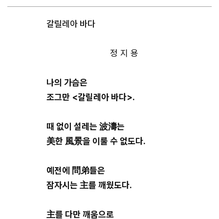
갈릴레아 바다
정 지 용
나의 가슴은
조그만 <갈릴레아 바다>.
때 없이 설레는 波濤는
美한 風景을 이룰 수 없도다.
예전에 問弟들은
잠자시는 主를 깨웠도다.
主를 다만 깨움으로