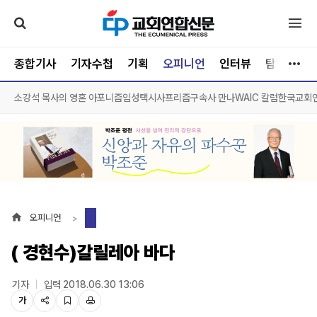
종합기사
기자수첩
기획
오피니언
인터뷰
탐방
문
소강석 목사의 영혼 아포니즘
임성택시사프리즘
구속사 만나
WAIC 칼럼
한국교회
오피니언
( 경현수)갈릴레아 바다
기자
입력 2018.06.30 13:06
가