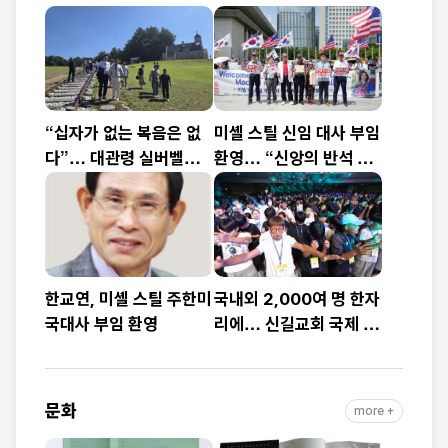
“십자가 없는 복음은 없
미셸 스틸 신임 대사 부임
다”… 대관령 실버벨교
환영… “신앙의 반석 위
회 김은호 목사 특별초청
에 한미동맹 새 도약 기
예배
대”
한교연, 미셸 스틸 주한미
국내외 2,000여 명 한자
국대사 부임 환영
리에… 신길교회 국제 청
소년·청년 성령콘퍼런스
성료
문화
more +