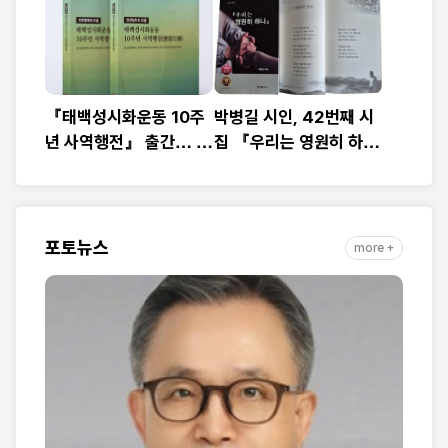
『태백성시화운동 10주
박병길 시인, 42번째 시
년 사역행전』 출간… 교
집 『우리는 영원히 하
회연합·민관협력 10년 발
나』 출간
자취 담아
포토뉴스
more +