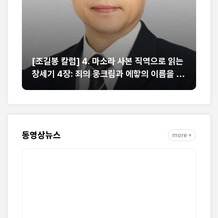
의
[조길봉 칼럼] 4. 마소라 사본 직역으로 읽는
[
창세기 4장: 죄의 웅크림과 에핳의 이름을 부
그
르는 희생물의 단
줄
동영상뉴스
more +