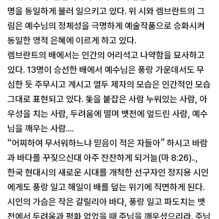
명을 동일하게 불러 일으키고 있다. 위 시와 렘브란트의 그
림은 예수님의 정체성을 극명하게 예술작품으로 승화시켜
동일한 영적 은혜에 이르게 하고 있다.
렘브란트의 배에서는 인간의 어리석고 나약함을 묘사하고
있다. 13명이 승선한 배에서 예수님은 풍랑 가운데서도 무
심한 듯 주무시고 계시고 열두 제자의 모습은 인간적인 모습
그대로 표현되고 있다. 돛을 붙잡은 사람 누워있는 사람, 아
우성을 치는 사람, 두려움에 떨며 뱃전에 엎드린 사람, 예수
님을 깨우는 사람....
“어찌하여 무서워하느냐 믿음이 적은 자들아” 하시고 바람
과 바다를 꾸짖으신대 아주 잔잔하게 되거늘(마 8:26)..,
한국 현대시의 새로운 시대를 개척한 선구자인 정지용 시인
에게도 풍랑 일고 해일이 배를 덮는 위기에 직면하게 된다.
시인의 가슴은 작은 갈릴리아 바다, 풍랑 일고 파도치는 뱃
전에서 두려움과 평화 없었을 때 주님을 깨우셨으리라. 주님