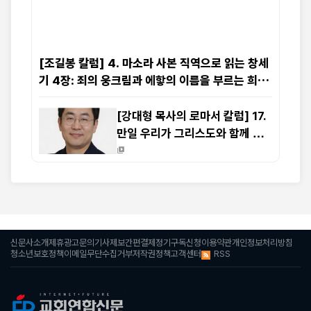
[조길봉 칼럼] 4. 마소라 사본 직역으로 읽는 창세
기 4장: 죄의 웅크림과 에핳의 이름을 부르는 희생
물의 단
[강대형 목사의 로마서 칼럼] 17.
만일 우리가 그리스도와 함께 죽
었으면 또한 그와 함께 살 줄을 믿
노니 (롬 6:8-9)
신문사소개
제휴광고문의
기사제보
간편결제
정기구독신청
이용약관
개인정보처리방침
RSS
청소년보호정책
이메일무단수집거부
저작권정책
고객센터